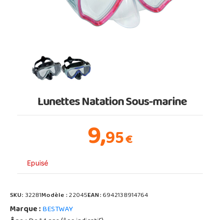
Lunettes Natation Sous-marine
9,
95
€
Epuisé
SKU:
32281
Modèle :
22045
EAN:
6942138914764
Marque :
BESTWAY