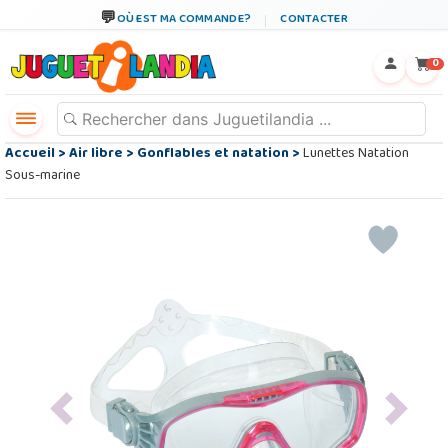
OÙ EST MA COMMANDE?
CONTACTER
←
×
0
Accueil
>
Air libre
>
Gonflables et natation
>
Lunettes Natation
Sous-marine
Previous
Next