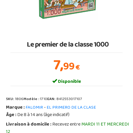
Le premier de la classe 1000
7,
99
€
Disponible
SKU:
1806
Modèle :
1710
EAN:
8412553017107
Marque :
-
FALOMIR
EL PRIMERO DE LA CLASE
Âge :
De 8 à 14 ans (âge indicatif)
Livraison à domicile :
Recevez entre
MARDI 11 ET MERCREDI
12