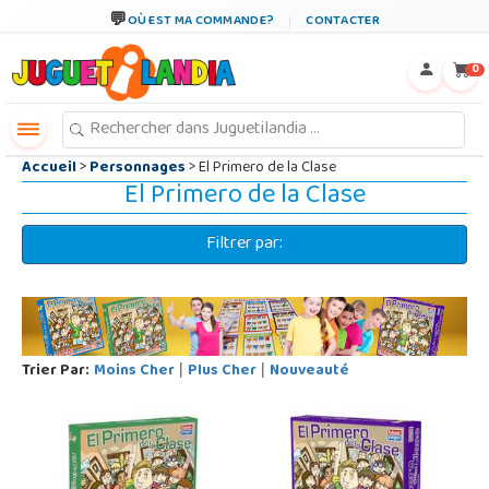
←
×
OÙ EST MA COMMANDE?
CONTACTER
0
Accueil
>
Personnages
> El Primero de la Clase
El Primero de la Clase
Filtrer par:
Trier Par:
Moins Cher
Plus Cher
Nouveauté
|
|