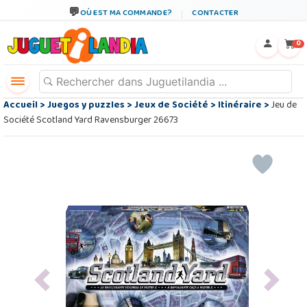
OÙ EST MA COMMANDE?
CONTACTER
←
×
0
Accueil
>
Juegos y puzzles
>
Jeux de Société
>
Itinéraire
>
Jeu de
Société Scotland Yard Ravensburger 26673
Previous
Next