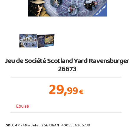
Jeu de Société Scotland Yard Ravensburger
26673
29,
99
€
Epuisé
SKU:
47174
Modèle :
26673
EAN:
4005556266739