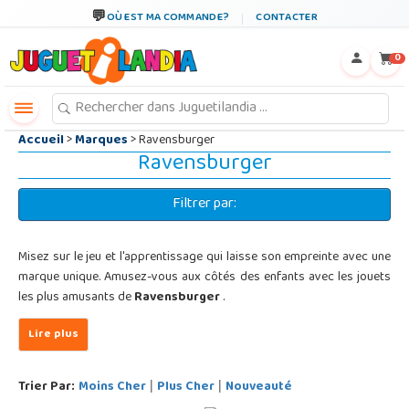
←
×
OÙ EST MA COMMANDE?
CONTACTER
0
Accueil
>
Marques
> Ravensburger
Ravensburger
Filtrer par:
Misez sur le jeu et l'apprentissage qui laisse son empreinte avec une
marque unique. Amusez-vous aux côtés des enfants avec les jouets
les plus amusants de
Ravensburger
.
Trier Par:
Moins Cher
Plus Cher
Nouveauté
|
|