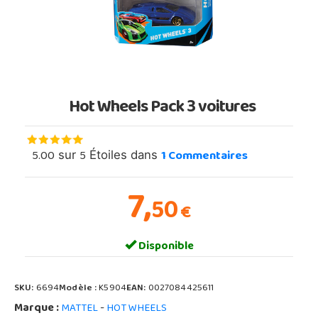
Hot Wheels Pack 3 voitures
5.00
5
1
Commentaires
sur
Étoiles dans
7,
50
€
Disponible
SKU:
6694
Modèle :
K5904
EAN:
0027084425611
Marque :
-
MATTEL
HOT WHEELS