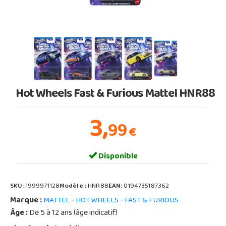
Hot Wheels Fast & Furious Mattel HNR88
3,
99
€
Disponible
SKU:
1999971128
Modèle :
HNR88
EAN:
0194735187362
Marque :
-
-
MATTEL
HOT WHEELS
FAST & FURIOUS
Âge :
De 5 à 12 ans (âge indicatif)