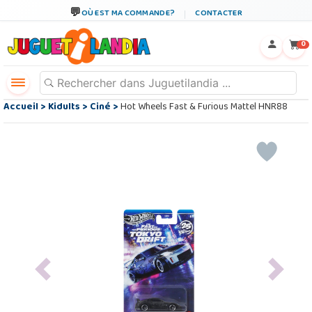
OÙ EST MA COMMANDE?
CONTACTER
←
×
0
Accueil
>
Kidults
>
Ciné
>
Hot Wheels Fast & Furious Mattel HNR88
Previous
Next