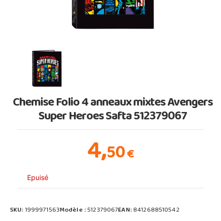
Chemise Folio 4 anneaux mixtes Avengers
Super Heroes Safta 512379067
4,
50
€
Epuisé
SKU:
1999971563
Modèle :
512379067
EAN:
8412688510542