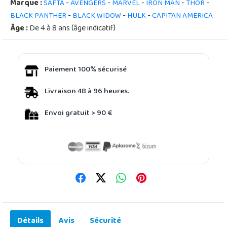
Marque :
-
-
-
-
-
SAFTA
AVENGERS
MARVEL
IRON MAN
THOR
-
-
-
BLACK PANTHER
BLACK WIDOW
HULK
CAPITAN AMERICA
Âge :
De 4 à 8 ans (âge indicatif)
Paiement 100% sécurisé
Livraison 48 à 96 heures.
Envoi gratuit > 90 €
Détails
Avis
Sécurité