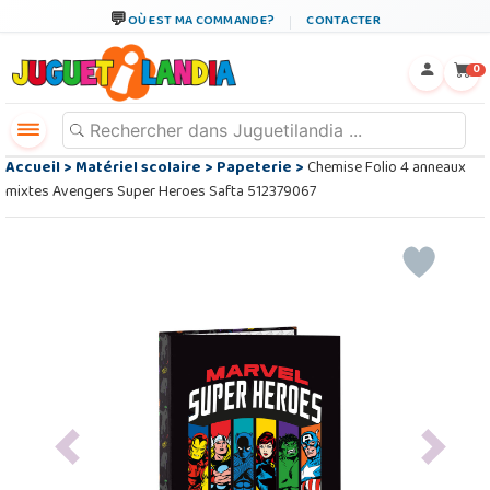
OÙ EST MA COMMANDE?
CONTACTER
←
×
0
Accueil
>
Matériel scolaire
>
Papeterie
>
Chemise Folio 4 anneaux
mixtes Avengers Super Heroes Safta 512379067
Previous
Next