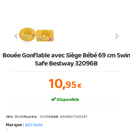
Previous
Next
Bouée Gonflable avec Siège Bébé 69 cm Swi
Safe Bestway 32096B
10,
95
€
Disponible
SKU:
8635
Modèle :
32096
EAN:
6941607320297
Marque :
BESTWAY