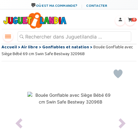
OÙ EST MA COMMANDE?
CONTACTER
←
×
0
Accueil
>
Air libre
>
Gonflables et natation
>
Bouée Gonflable avec
Siège Bébé 69 cm Swin Safe Bestway 32096B
Previous
Next