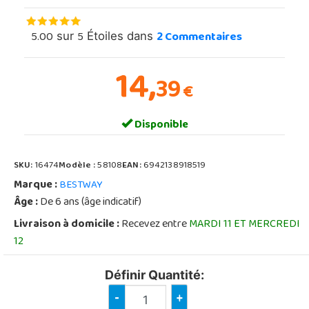
5.00
5
2
Commentaires
sur
Étoiles dans
14,
39
€
Disponible
SKU:
16474
Modèle :
58108
EAN:
6942138918519
Marque :
BESTWAY
Âge :
De 6 ans (âge indicatif)
Livraison à domicile :
Recevez entre
MARDI 11 ET MERCREDI
12
Définir Quantité:
-
+