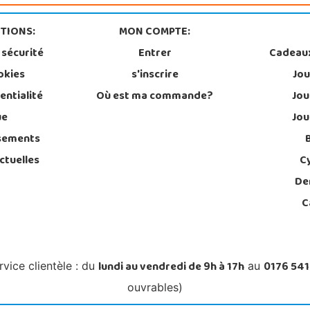
TIONS:
MON COMPTE:
 sécurité
Entrer
Cadeau
okies
s'inscrire
Jou
entialité
Où est ma commande?
Jou
ue
Jou
sements
ctuelles
C
De
C
lundi au vendredi de 9h à 17h
0176 541
rvice clientèle : du
au
ouvrables)