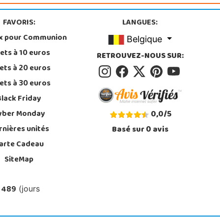
FAVORIS:
LANGUES:
x pour Communion
Belgique
ets à 10 euros
RETROUVEZ-NOUS SUR:
ets à 20 euros
ets à 30 euros
Black Friday
yber Monday
0,0
/
5
rnières unités
Basé sur
0
avis
arte Cadeau
SiteMap
 489
(jours