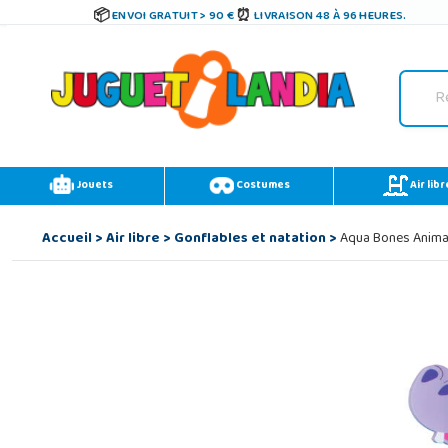
ENVOI GRATUIT > 90 €
LIVRAISON 48 À 96 HEURES.
Jouets
Costumes
Air libr
Accueil
>
Air libre
>
Gonflables et natation
>
Aqua Bones Animau