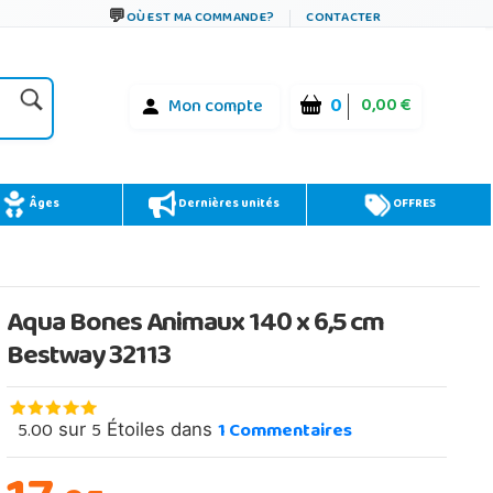
OÙ EST MA COMMANDE?
CONTACTER
0
0,00 €
Mon compte
Âges
Dernières unités
OFFRES
Aqua Bones Animaux 140 x 6,5 cm
Bestway 32113
5.00
5
1
Commentaires
sur
Étoiles dans