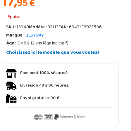
17,
95
€
Epuisé
SKU:
13940
Modèle :
32113
EAN:
6942138923506
Marque :
BESTWAY
Âge :
De 6 à 12 ans (âge indicatif)
Choisissez ici le modèle que vous voulez!
Paiement 100% sécurisé
Livraison 48 à 96 heures.
Envoi gratuit > 90 €