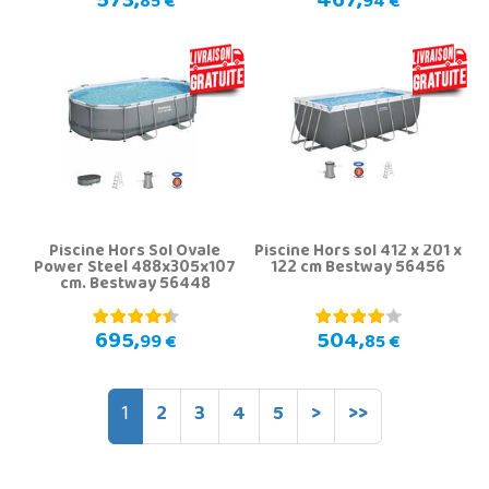
573,
467,
85 €
94 €
Piscine Hors Sol Ovale
Piscine Hors sol 412 x 201 x
Power Steel 488x305x107
122 cm Bestway 56456
cm. Bestway 56448
695,
504,
99 €
85 €
1
2
3
4
5
>
>>