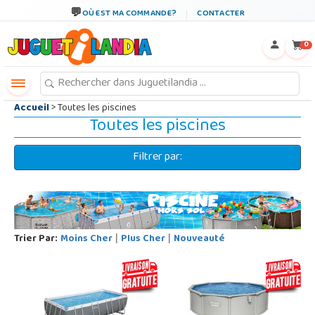
←
×
OÙ EST MA COMMANDE?
CONTACTER
0
Accueil
> Toutes les piscines
Toutes les piscines
Filtrer par:
Trier Par:
Moins Cher
Plus Cher
Nouveauté
|
|