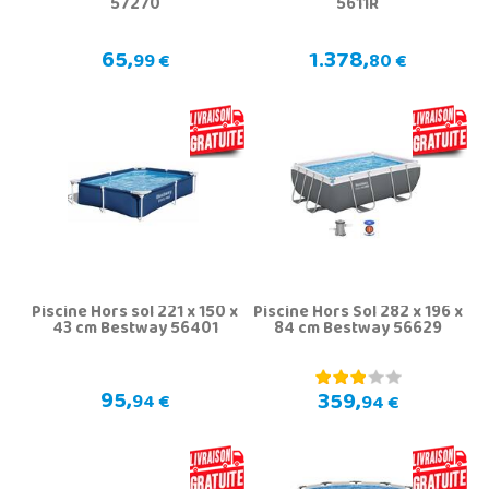
57270
5611R
65,
1.378,
99 €
80 €
Piscine Hors sol 221 x 150 x
Piscine Hors Sol 282 x 196 x
43 cm Bestway 56401
84 cm Bestway 56629
95,
359,
94 €
94 €