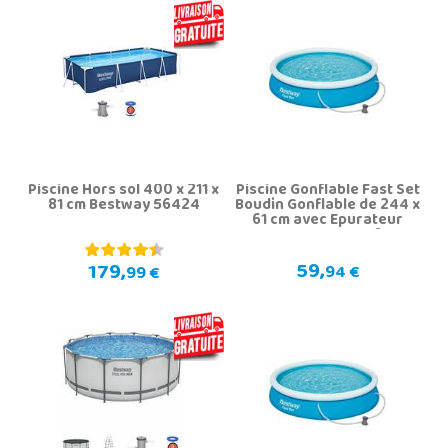
Piscine Hors sol 400 x 211 x
Piscine Gonflable Fast Set
81 cm Bestway 56424
Boudin Gonflable de 244 x
61 cm avec Epurateur
Bestway 57450
59,
179,
94 €
99 €