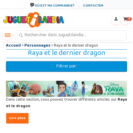
←
×
OÙ EST MA COMMANDE?
CONTACTER
0
Accueil
>
Personnages
> Raya et le dernier dragon
Raya et le dernier dragon
Filtrer par:
Dans cette section, vous pouvez trouver différents articles sur
Raya
et le dragon
.