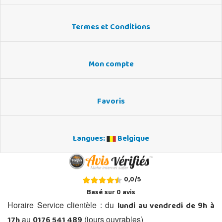
Termes et Conditions
Mon compte
Favoris
Langues:
Belgique
0,0
/
5
Basé sur
0
avis
lundi au vendredi de 9h à
Horaire Service clientèle : du
17h
0176 541 489
au
(jours ouvrables)