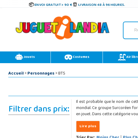
ENVOI GRATUIT > 90 €
LIVRAISON 48 À 96 HEURES.
Jouets
Costumes
Air libr
Accueil
>
Personnages
> BTS
Il est probable que le nom de cet
Filtrer dans prix:
mondial. Ce groupe Surcoréen form
en jouet. Dans cette catégorie vou
Trier Par:
Moins Cher
Plus Ch
|