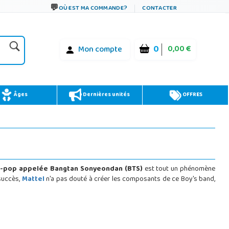
OÙ EST MA COMMANDE?
CONTACTER
0
0,00 €
Mon compte
Âges
Dernières unités
OFFRES
K-pop appelée Bangtan Sonyeondan (BTS)
est tout un phénomène
 succès,
Mattel
n'a pas douté à créer les composants de ce Boy's band,