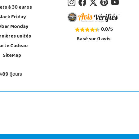
ets à 30 euros
Black Friday
yber Monday
0,0
/
5
rnières unités
Basé sur
0
avis
arte Cadeau
SiteMap
 489
(jours