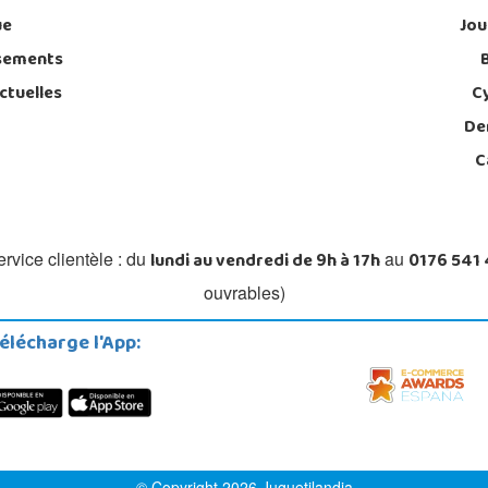
ue
Jou
sements
ctuelles
C
De
C
lundi au vendredi de 9h à 17h
0176 541
rvice clientèle : du
au
ouvrables)
élécharge l'App:
© Copyright 2026 Juguetilandia