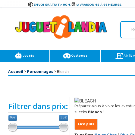
ENVOI GRATUIT > 90 €
LIVRAISON 48 À 96 HEURES.
Jouets
Costumes
Air libr
Accueil
>
Personnages
> Bleach
Filtrer dans prix:
Préparez-vous à vivre les aventur
succès
Bleach
!
16€
35€
|