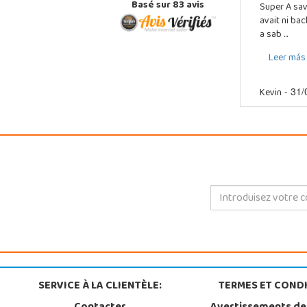
Basé sur
83
avis
Super A sav
avait ni ba
a sab ...
Leer más
Kevin
- 31/
SERVICE À LA CLIENTÈLE:
TERMES ET CONDI