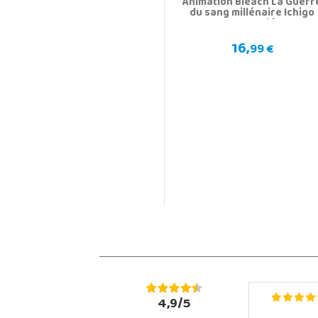
Animation Bleach La Guerr
du sang millénaire Ichigo
Kurosaki
16,
99 €
4,9/5