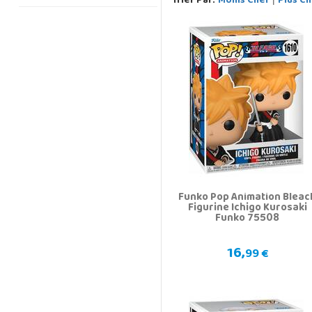
Trier Par:
Moins Cher
Plus Ch
Funko Pop Animation Bleac
Figurine Ichigo Kurosaki
Funko 75508
16,
99 €