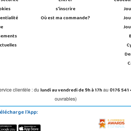
 sécurité
Entrer
Cadeau
okies
s'inscrire
Jou
entialité
Où est ma commande?
Jou
ue
Jou
sements
ctuelles
C
De
C
lundi au vendredi de 9h à 17h
0176 541
rvice clientèle : du
au
ouvrables)
élécharge l'App: