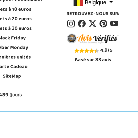
x pour Communion
Belgique
ets à 10 euros
RETROUVEZ-NOUS SUR:
ets à 20 euros
ets à 30 euros
Black Friday
yber Monday
4,9
/
5
rnières unités
Basé sur
83
avis
arte Cadeau
SiteMap
 489
(jours