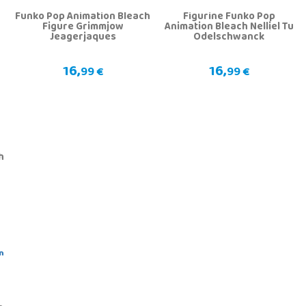
Funko Pop Animation Bleach
Figurine Funko Pop
Figure Grimmjow
Animation Bleach Nelliel Tu
Jeagerjaques
Odelschwanck
16,
16,
99 €
99 €
h