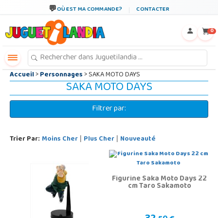
←
×
OÙ EST MA COMMANDE?
CONTACTER
0
Accueil
>
Personnages
> SAKA MOTO DAYS
SAKA MOTO DAYS
Filtrer par:
Trier Par:
Moins Cher
Plus Cher
Nouveauté
|
|
Figurine Saka Moto Days 22
cm Taro Sakamoto