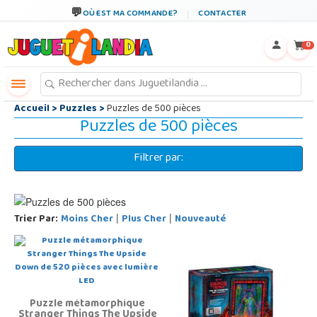
←
×
OÙ EST MA COMMANDE?
CONTACTER
0
Accueil
>
Puzzles
>
Puzzles de 500 pièces
Puzzles de 500 pièces
Filtrer par:
Trier Par:
Moins Cher
Plus Cher
Nouveauté
|
|
Puzzle métamorphique
Stranger Things The Upside