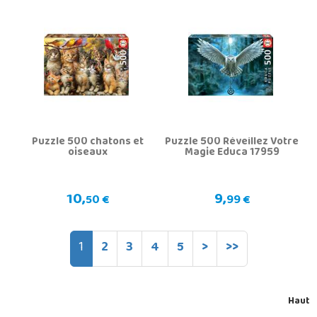
Puzzle 500 chatons et
Puzzle 500 Réveillez Votre
oiseaux
Magie Educa 17959
10,
9,
50 €
99 €
1
2
3
4
5
>
>>
Haut