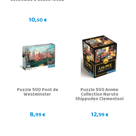
Escondido d'Educa 19552
10,
50 €
Puzzle 500 Pont de
Puzzle 500 Anime
Westminster
Collection Naruto
Shippuden Clementoni
35516
8,
12,
99 €
99 €