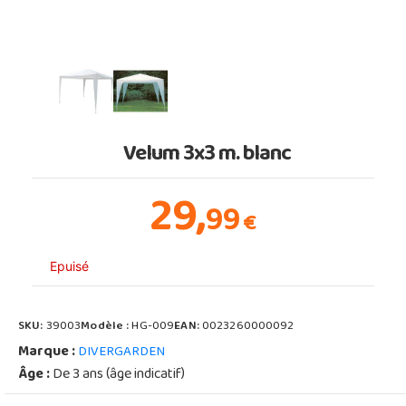
Velum 3x3 m. blanc
29,
99
€
Epuisé
SKU:
39003
Modèle :
HG-009
EAN:
0023260000092
Marque :
DIVERGARDEN
Âge :
De 3 ans (âge indicatif)