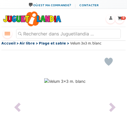
OÙ EST MA COMMANDE?
CONTACTER
←
×
0
Accueil
>
Air libre
>
Plage et sable
>
Velum 3x3 m. blanc
Previous
Next