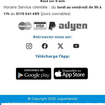
Basé sur
0
avis
lundi au vendredi de 9h à
Horaire Service clientèle : du
17h
0176 541 489
au
(jours ouvrables)
Retrouvez-nous sur:
Télécharge l'App:
© Copyright 2026 Juguetilandia
JUGUETES PASTOR S.L. - Avda.Federico García Lorca 1 Local 5,