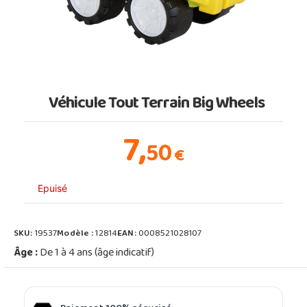
Véhicule Tout Terrain Big Wheels
7,
50
€
Epuisé
SKU:
19537
Modèle :
12814
EAN:
0008521028107
Âge :
De 1 à 4 ans (âge indicatif)