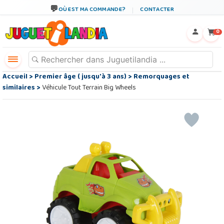
OÙ EST MA COMMANDE?
CONTACTER
←
×
0
Accueil
>
Premier âge ( jusqu'à 3 ans)
>
Remorquages et
similaires
>
Véhicule Tout Terrain Big Wheels