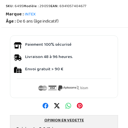
SKU:
6495
Modèle :
29059
EAN:
6941057404677
Marque :
INTEX
Âge :
De 6 ans (âge indicatif)
Paiement 100% sécurisé
Livraison 48 à 96 heures.
Envoi gratuit > 90 €
OPINION EN VEDETTE