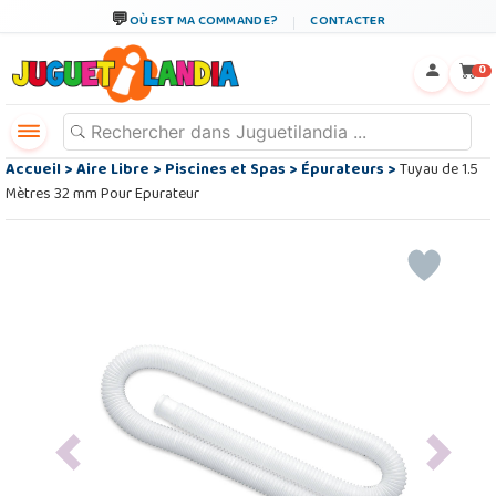
OÙ EST MA COMMANDE?
CONTACTER
←
×
0
Accueil
>
Aire Libre
>
Piscines et Spas
>
Épurateurs
>
Tuyau de 1.5
Mètres 32 mm Pour Epurateur
Previous
Next