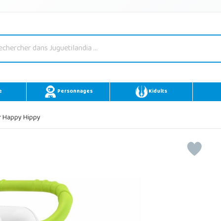
e
Personnages
Kidults
r Happy Hippy