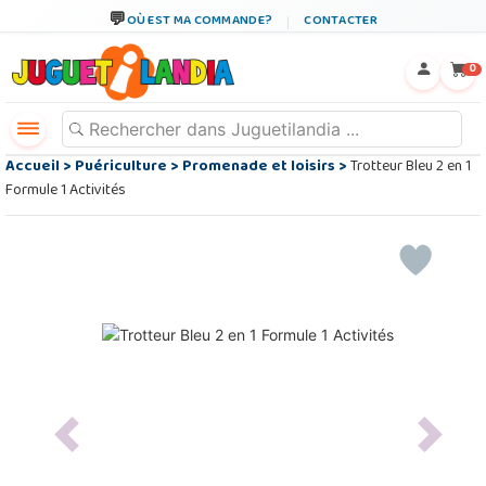
OÙ EST MA COMMANDE?
CONTACTER
←
×
0
Accueil
>
Puériculture
>
Promenade et loisirs
>
Trotteur Bleu 2 en 1
Formule 1 Activités
Previous
Next