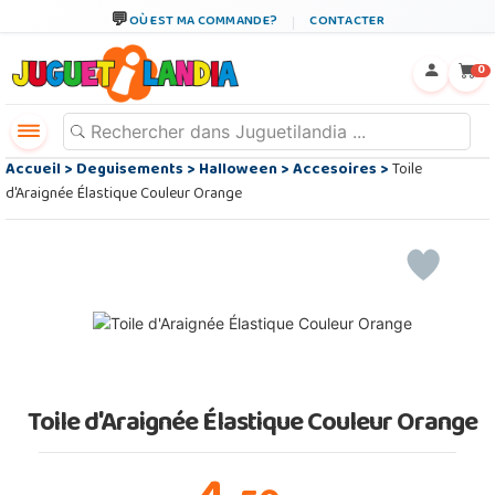
OÙ EST MA COMMANDE?
CONTACTER
←
×
0
Accueil
>
Deguisements
>
Halloween
>
Accesoires
>
Toile
d'Araignée Élastique Couleur Orange
Toile d'Araignée Élastique Couleur Orange