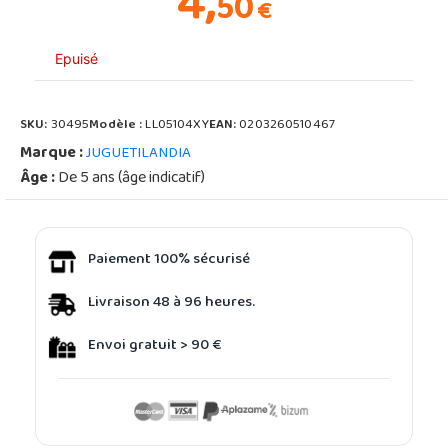
4,
50
€
Epuisé
SKU:
30495
Modèle :
LL05104XY
EAN:
0203260510467
Marque :
JUGUETILANDIA
Âge :
De 5 ans (âge indicatif)
Paiement 100% sécurisé
Livraison 48 à 96 heures.
Envoi gratuit > 90 €