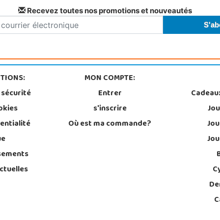
Recevez toutes nos promotions et nouveautés
TIONS:
MON COMPTE:
 sécurité
Entrer
Cadeau
okies
s'inscrire
Jou
entialité
Où est ma commande?
Jou
ue
Jou
sements
ctuelles
C
De
C