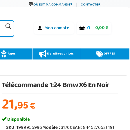
OÙ EST MA COMMANDE?
CONTACTER
0
0,00 €
Mon compte
Âges
Dernières unités
OFFRES
Télécommande 1:24 Bmw X6 En Noir
21,
95
€
Disponible
SKU:
1999955996
Modèle :
31700
EAN:
8445276521491