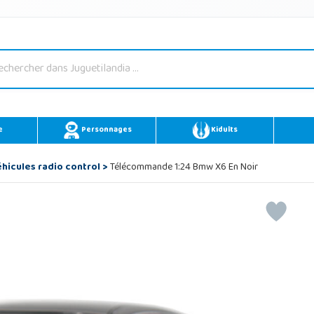
e
Personnages
Kidults
hicules radio control
>
Télécommande 1:24 Bmw X6 En Noir