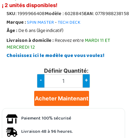
¡ 2 unités disponibles!
SKU:
1999966408
Modèle :
6028845
EAN:
0778988238158
Marque :
-
SPIN MASTER
TECH DECK
Âge :
De 6 ans (âge indicatif)
Livraison à domicile :
Recevez entre
MARDI 11 ET
MERCREDI 12
Choisissez ici le modèle que vous voulez!
Définir Quantité:
-
+
Acheter Maintenant
Paiement 100% sécurisé
Livraison 48 à 96 heures.