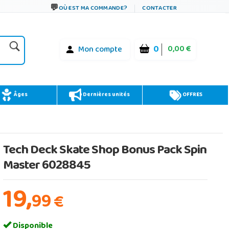
OÙ EST MA COMMANDE?
CONTACTER
0
0,00 €
Mon compte
Âges
Dernières unités
OFFRES
Tech Deck Skate Shop Bonus Pack Spin
Master 6028845
19,
99
€
Disponible