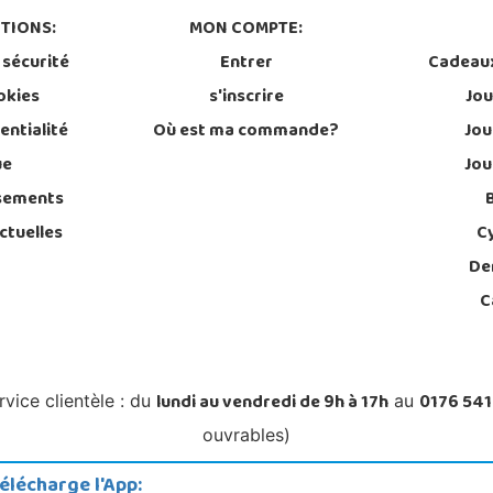
TIONS:
MON COMPTE:
 sécurité
Entrer
Cadeau
okies
s'inscrire
Jou
entialité
Où est ma commande?
Jou
ue
Jou
sements
ctuelles
C
De
C
lundi au vendredi de 9h à 17h
0176 541
rvice clientèle : du
au
ouvrables)
élécharge l'App: