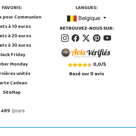
FAVORIS:
LANGUES:
x pour Communion
Belgique
ets à 10 euros
RETROUVEZ-NOUS SUR:
ets à 20 euros
ets à 30 euros
Black Friday
yber Monday
0,0
/
5
rnières unités
Basé sur
0
avis
arte Cadeau
SiteMap
 489
(jours