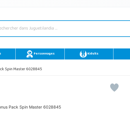
e
Personnages
Kidults
ck Spin Master 6028845