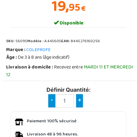
19,
95
€
Disponible
SKU:
56095
Modèle :
A445605
EAN:
8445276160256
Marque :
COLEPROFE
Âge :
De 3 à 8 ans (âge indicatif)
Livraison à domicile :
Recevez entre
MARDI 11 ET MERCREDI
12
Définir Quantité:
-
+
Paiement 100% sécurisé
Livraison 48 à 96 heures.