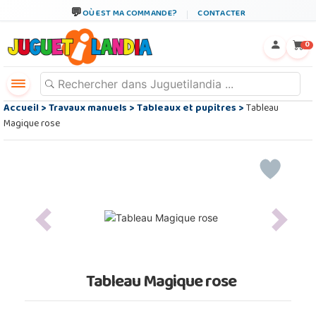
OÙ EST MA COMMANDE?
CONTACTER
←
×
0
Accueil
>
Travaux manuels
>
Tableaux et pupitres
>
Tableau
Magique rose
Previous
Next
Tableau Magique rose