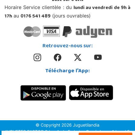
Basé sur
0
avis
lundi au vendredi de 9h à
Horaire Service clientèle : du
17h
0176 541 489
au
(jours ouvrables)
Retrouvez-nous sur:
Télécharge l'App:
© Copyright 2026 Juguetilandia
JUGUETES PASTOR S.L. - Avda.Federico García Lorca 1 Local 5,