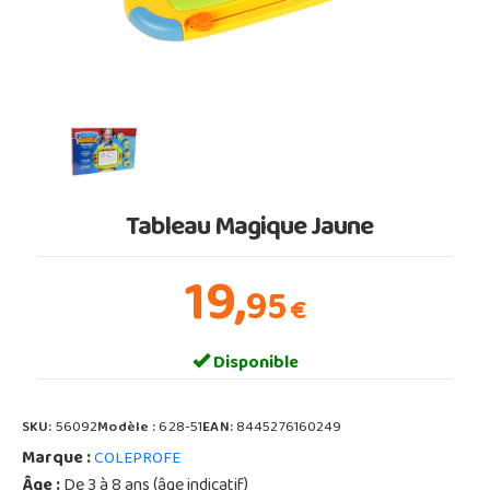
Tableau Magique Jaune
19,
95
€
Disponible
SKU:
56092
Modèle :
628-51
EAN:
8445276160249
Marque :
COLEPROFE
Âge :
De 3 à 8 ans (âge indicatif)