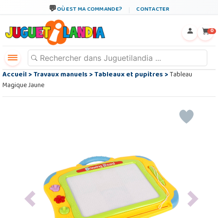
OÙ EST MA COMMANDE?
CONTACTER
←
×
0
Accueil
>
Travaux manuels
>
Tableaux et pupitres
>
Tableau
Magique Jaune
Previous
Next