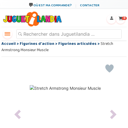
OÙ EST MA COMMANDE?
CONTACTER
←
×
0
Accueil
>
Figurines d'action
>
Figurines articulées
>
Stretch
Armstrong Monsieur Muscle
Previous
Next