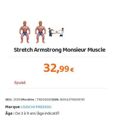
Stretch Armstrong Monsieur Muscle
32,
99
€
Epuisé
SKU:
21393
Modèle :
TRE00001
EAN:
8056379009191
Marque :
GIOCHI PREZIOSI
Âge :
De 3 à 9 ans (âge indicatif)