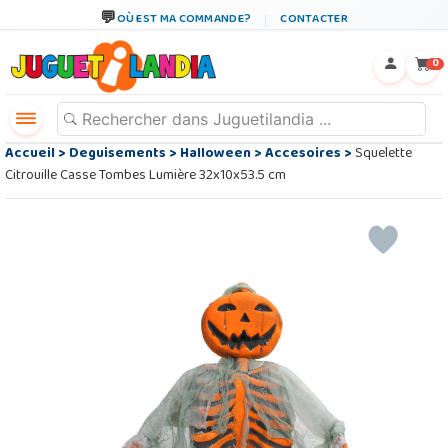
OÙ EST MA COMMANDE?
CONTACTER
←
×
0
Accueil
>
Deguisements
>
Halloween
>
Accesoires
>
Squelette
Citrouille Casse Tombes Lumière 32x10x53.5 cm