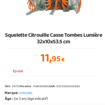
Squelette Citrouille Casse Tombes Lumière
32x10x53.5 cm
11,
95
€
Epuisé
SKU:
24725
Modèle :
XWH3068G
EAN:
0203260030682
Marque :
DISONIL
Âge :
De 3 ans (âge indicatif)