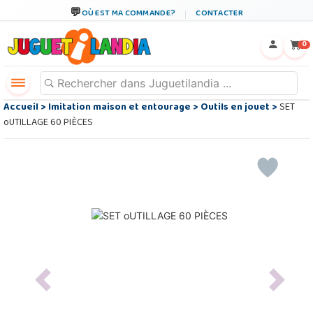
OÙ EST MA COMMANDE?
CONTACTER
←
×
0
Accueil
>
Imitation maison et entourage
>
Outils en jouet
>
SET
oUTILLAGE 60 PIÈCES
Previous
Next