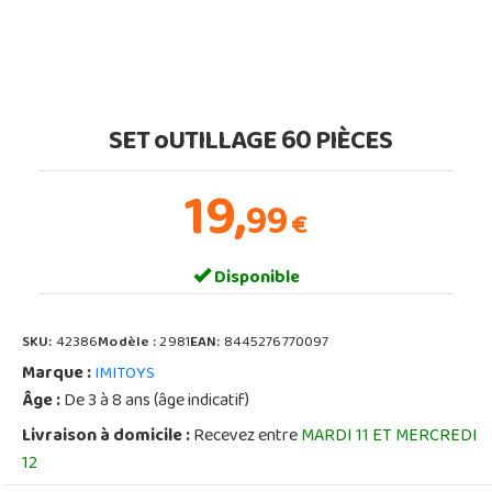
SET oUTILLAGE 60 PIÈCES
19,
99
€
Disponible
SKU:
42386
Modèle :
2981
EAN:
8445276770097
Marque :
IMITOYS
Âge :
De 3 à 8 ans (âge indicatif)
Livraison à domicile :
Recevez entre
MARDI 11 ET MERCREDI
12