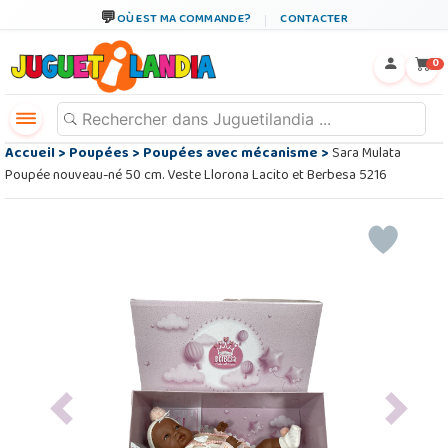
OÙ EST MA COMMANDE?
CONTACTER
←
×
0
Accueil
>
Poupées
>
Poupées avec mécanisme
>
Sara Mulata
Poupée nouveau-né 50 cm. Veste Llorona Lacito et Berbesa 5216
Previous
Next