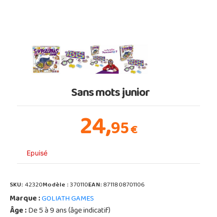
Sans mots junior
24,
95
€
Epuisé
SKU:
42320
Modèle :
370110
EAN:
8711808701106
Marque :
GOLIATH GAMES
Âge :
De 5 à 9 ans (âge indicatif)