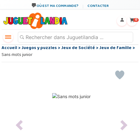
OÙ EST MA COMMANDE?
CONTACTER
←
×
0
Accueil
>
Juegos y puzzles
>
Jeux de Société
>
Jeux de famille
>
Sans mots junior
Previous
Next