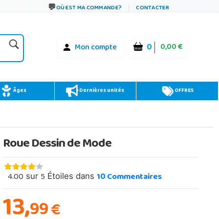
OÙ EST MA COMMANDE?
CONTACTER
0
0,00 €
Mon compte
Âges
Dernières unités
OFFRES
Roue Dessin de Mode
4.00
5
10
Commentaires
sur
Étoiles dans
13,
99
€