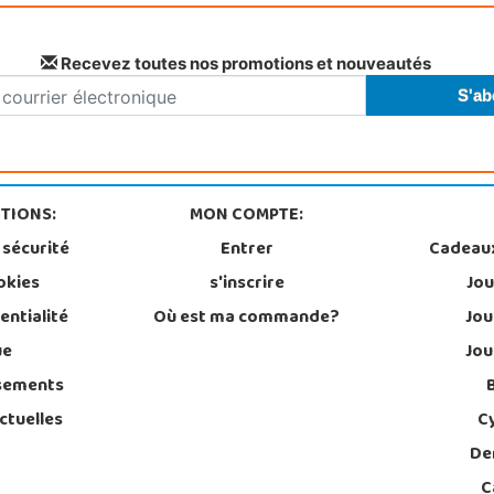
Recevez toutes nos promotions et nouveautés
TIONS:
MON COMPTE:
 sécurité
Entrer
Cadeau
okies
s'inscrire
Jou
entialité
Où est ma commande?
Jou
ue
Jou
sements
ctuelles
C
De
C