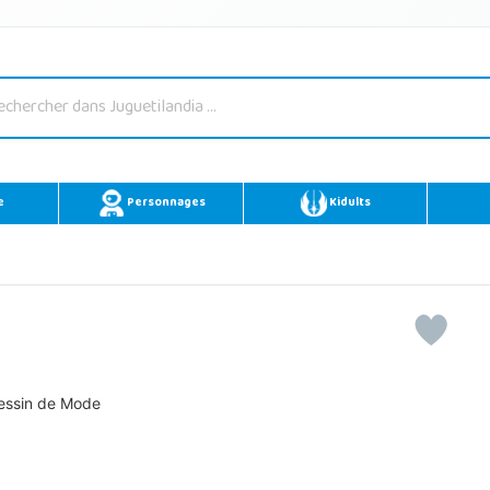
e
Personnages
Kidults