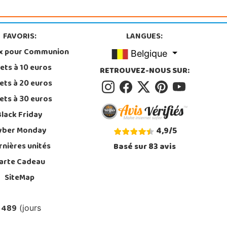
FAVORIS:
LANGUES:
x pour Communion
Belgique
ets à 10 euros
RETROUVEZ-NOUS SUR:
ets à 20 euros
ets à 30 euros
Black Friday
yber Monday
4,9
/
5
rnières unités
Basé sur
83
avis
arte Cadeau
SiteMap
 489
(jours