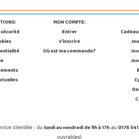
TIONS:
MON COMPTE:
 sécurité
Entrer
Cadeau
okies
s'inscrire
Jou
entialité
Où est ma commande?
Jou
ue
Jou
sements
ctuelles
C
De
C
lundi au vendredi de 9h à 17h
0176 541
rvice clientèle : du
au
ouvrables)