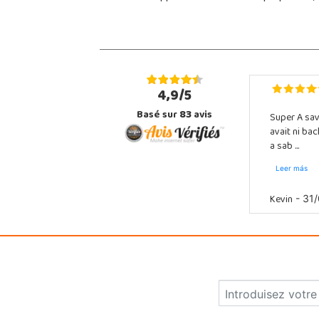
4,9/5
Basé sur
83
avis
Super A sav
avait ni ba
a sab ...
Leer más
Kevin
- 31/