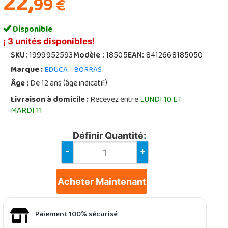
22,
99
€
Disponible
¡ 3 unités disponibles!
SKU:
1999952593
Modèle :
18505
EAN:
8412668185050
Marque :
EDUCA - BORRAS
Âge :
De 12 ans (âge indicatif)
Livraison à domicile :
Recevez entre
LUNDI 10 ET
MARDI 11
Définir Quantité:
-
+
Acheter Maintenant
Paiement 100% sécurisé