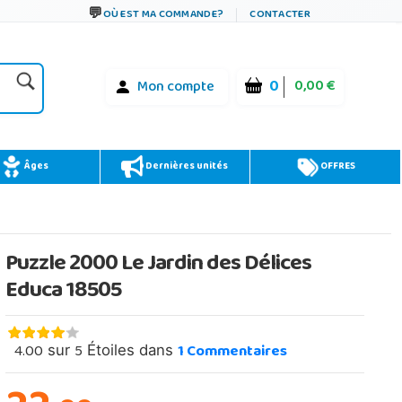
OÙ EST MA COMMANDE?
CONTACTER
0
0,00 €
Mon compte
Âges
Dernières unités
OFFRES
Puzzle 2000 Le Jardin des Délices
Educa 18505
4.00
5
1
Commentaires
sur
Étoiles dans