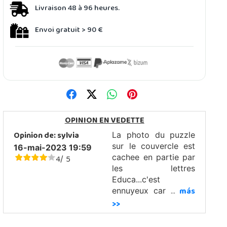
Livraison 48 à 96 heures.
Envoi gratuit > 90 €
OPINION EN VEDETTE
Opinion de:
sylvia
La photo du puzzle
sur le couvercle est
16-mai-2023 19:59
4
5
cachee en partie par
/
les lettres
Educa...c'est
...
más
ennuyeux car
>>