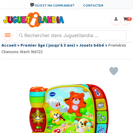
OÙ EST MA COMMANDE?
CONTACTER
←
×
0
Accueil
>
Premier âge ( jusqu'à 3 ans)
>
Jouets bébé
>
Premières
Chansons Vtech 166722