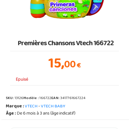
Premières Chansons Vtech 166722
15,
00
€
Epuisé
SKU:
13126
Modèle :
166722
EAN:
3417761667224
Marque :
-
VTECH
VTECH BABY
Âge :
De 6 mois à 3 ans (âge indicatif)