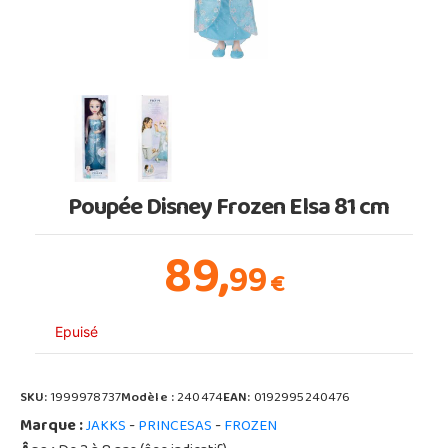
Poupée Disney Frozen Elsa 81 cm
89,
99
€
Epuisé
SKU:
1999978737
Modèle :
240474
EAN:
0192995240476
Marque :
-
-
JAKKS
PRINCESAS
FROZEN