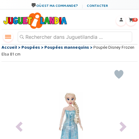
OÙ EST MA COMMANDE?
CONTACTER
←
×
0
Accueil
>
Poupées
>
Poupées mannequins
>
Poupée Disney Frozen
Elsa 81 cm
Previous
Next