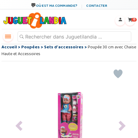
OÙ EST MA COMMANDE?
CONTACTER
←
×
0
Accueil
>
Poupées
>
Sets d'accessoires
>
Poupée 30 cm avec Chaise
Haute et Accessoires
Previous
Next