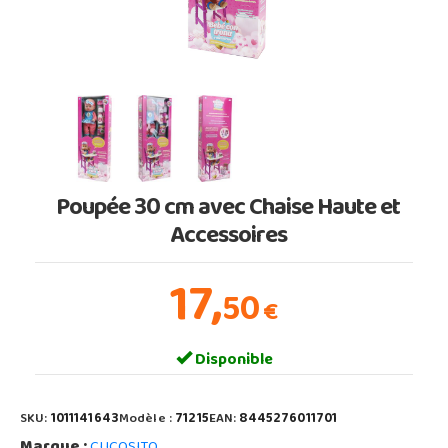
Poupée 30 cm avec Chaise Haute et
Accessoires
17,
50
€
Disponible
SKU:
1011141643
Modèle :
71215
EAN:
8445276011701
Marque :
CUCOSITO