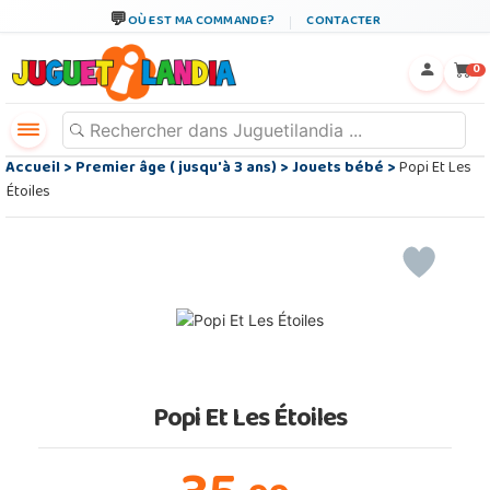
OÙ EST MA COMMANDE?
CONTACTER
←
×
0
Accueil
>
Premier âge ( jusqu'à 3 ans)
>
Jouets bébé
>
Popi Et Les
Étoiles
Popi Et Les Étoiles