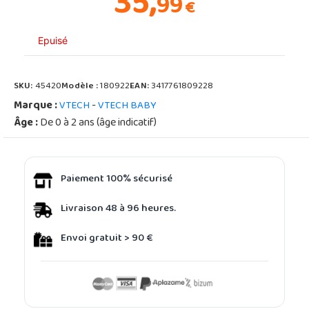
35,
99
€
Epuisé
SKU:
45420
Modèle :
180922
EAN:
3417761809228
Marque :
-
VTECH
VTECH BABY
Âge :
De 0 à 2 ans (âge indicatif)
Paiement 100% sécurisé
Livraison 48 à 96 heures.
Envoi gratuit > 90 €