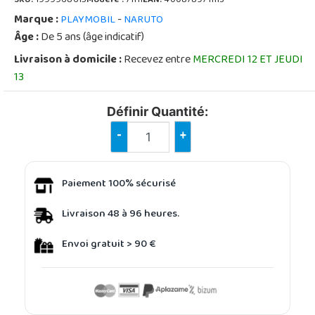
SKU:
1999968615
Modèle :
71111
EAN:
4008789711113
Marque :
-
PLAYMOBIL
NARUTO
Âge :
De 5 ans (âge indicatif)
Livraison à domicile :
Recevez entre
MERCREDI 12 ET JEUDI
13
Définir Quantité:
-
+
Paiement 100% sécurisé
Livraison 48 à 96 heures.
Envoi gratuit > 90 €