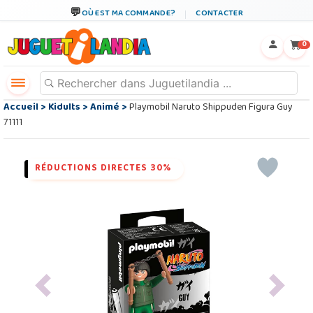
OÙ EST MA COMMANDE?
CONTACTER
←
×
0
Accueil
>
Kidults
>
Animé
>
Playmobil Naruto Shippuden Figura Guy
71111
RÉDUCTIONS DIRECTES 30%
Previous
Next