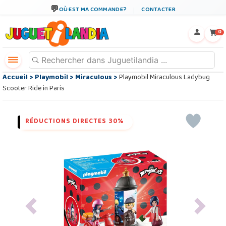
OÙ EST MA COMMANDE?
CONTACTER
←
×
0
Accueil
>
Playmobil
>
Miraculous
>
Playmobil Miraculous Ladybug
Scooter Ride in Paris
RÉDUCTIONS DIRECTES 30%
Previous
Next