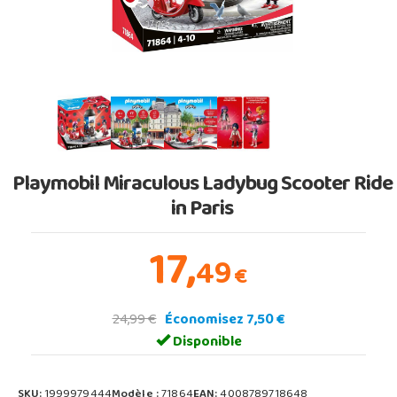
Playmobil Miraculous Ladybug Scooter Ride
in Paris
17,
49
€
24,99 €
Économisez 7,50 €
Disponible
SKU:
1999979444
Modèle :
71864
EAN:
4008789718648