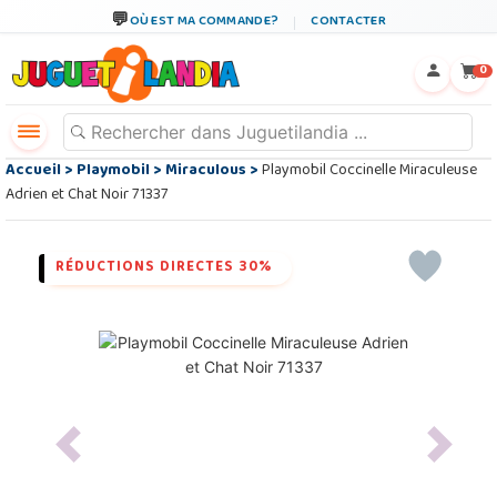
OÙ EST MA COMMANDE?
CONTACTER
←
×
0
Accueil
>
Playmobil
>
Miraculous
>
Playmobil Coccinelle Miraculeuse
Adrien et Chat Noir 71337
RÉDUCTIONS DIRECTES 30%
Previous
Next