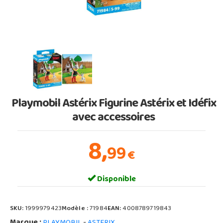
Playmobil Astérix Figurine Astérix et Idéfix
avec accessoires
8,
99
€
Disponible
SKU:
1999979423
Modèle :
71984
EAN:
4008789719843
Marque :
-
PLAYMOBIL
ASTERIX