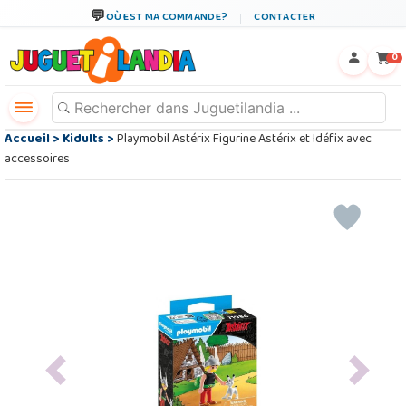
OÙ EST MA COMMANDE?
CONTACTER
←
×
0
Accueil
>
Kidults
>
Playmobil Astérix Figurine Astérix et Idéfix avec
accessoires
Previous
Next