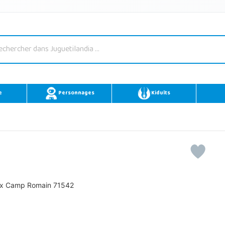
e
Personnages
Kidults