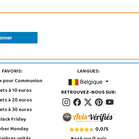
FAVORIS:
LANGUES:
x pour Communion
Belgique
ets à 10 euros
RETROUVEZ-NOUS SUR:
ets à 20 euros
ets à 30 euros
Black Friday
yber Monday
0,0
/
5
rnières unités