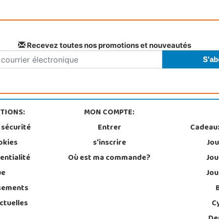
Recevez toutes nos promotions et nouveautés
TIONS:
MON COMPTE:
 sécurité
Entrer
Cadeau
okies
s'inscrire
Jou
entialité
Où est ma commande?
Jou
ue
Jou
sements
ctuelles
C
De