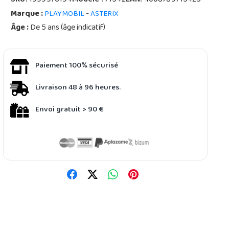
SKU:
1999976194
Modèle :
71542
EAN:
4008789715425
Marque :
-
PLAYMOBIL
ASTERIX
Âge :
De 5 ans (âge indicatif)
Paiement 100% sécurisé
Livraison 48 à 96 heures.
Envoi gratuit > 90 €