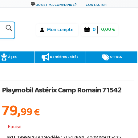
OÙ EST MA COMMANDE?
CONTACTER
0
0,00 €
Mon compte
Âges
Dernières unités
OFFRES
Playmobil Astérix Camp Romain 71542
79,
99
€
Epuisé