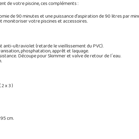
nt de votre piscine, ces compléments :
mie de 90 minutes et une puissance d’aspiration de 90 litres par min
et monitoriser votre piscines et accessoires.
anti-ultraviolet (retarde le vieillissement du PVC).
lvanisation, phosphatation, apprêt et laquage.
ésistance. Découpe pour Skimmer et valve de retour de l´eau.
m.
)
2 x 3 )
 595 cm.