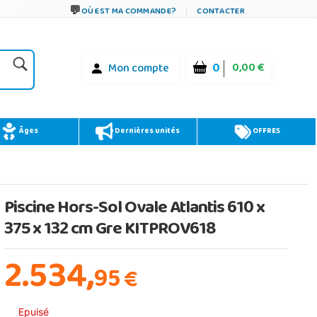
OÙ EST MA COMMANDE?
CONTACTER
0
0,00 €
Mon compte
Âges
Dernières unités
OFFRES
Piscine Hors-Sol Ovale Atlantis 610 x
375 x 132 cm Gre KITPROV618
2.534,
95
€
Epuisé