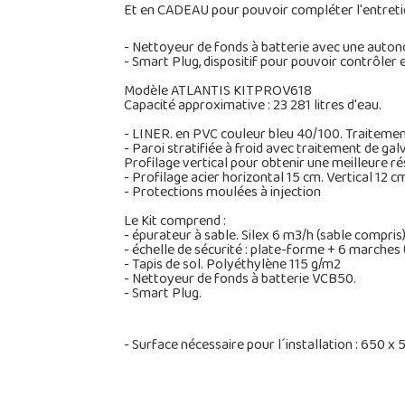
Et en CADEAU pour pouvoir compléter l'entretie
- Nettoyeur de fonds à batterie avec une autono
- Smart Plug, dispositif pour pouvoir contrôler 
Modèle ATLANTIS KITPROV618
Capacité approximative : 23 281 litres d'eau.
- LINER. en PVC couleur bleu 40/100. Traitement 
- Paroi stratifiée à froid avec traitement de ga
Profilage vertical pour obtenir une meilleure r
- Profilage acier horizontal 15 cm. Vertical 12 c
- Protections moulées à injection
Le Kit comprend :
- épurateur à sable. Silex 6 m3/h (sable compris
- échelle de sécurité : plate-forme + 6 marches ( 
- Tapis de sol. Polyéthylène 115 g/m2
- Nettoyeur de fonds à batterie VCB50.
- Smart Plug.
- Surface nécessaire pour l´installation : 650 x