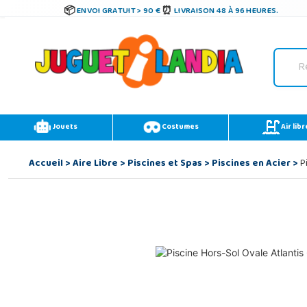
ENVOI GRATUIT > 90 €
LIVRAISON 48 À 96 HEURES.
Jouets
Costumes
Air libr
Accueil
>
Aire Libre
>
Piscines et Spas
>
Piscines en Acier
>
Pi