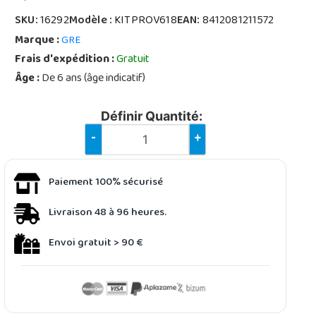
SKU:
16292
Modèle :
KITPROV618
EAN:
8412081211572
Marque :
GRE
Frais d'expédition :
Gratuit
Âge :
De 6 ans (âge indicatif)
Définir Quantité:
-
+
Paiement 100% sécurisé
Livraison 48 à 96 heures.
Envoi gratuit > 90 €