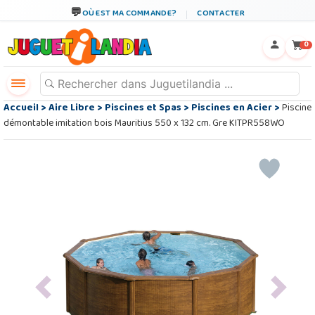
OÙ EST MA COMMANDE?
CONTACTER
←
×
0
Accueil
>
Aire Libre
>
Piscines et Spas
>
Piscines en Acier
>
Piscine
démontable imitation bois Mauritius 550 x 132 cm. Gre KITPR558WO
Previous
Next