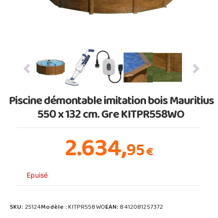
Previous
Next
Piscine démontable imitation bois Mauritius
550 x 132 cm. Gre KITPR558WO
2.634,
95
€
Epuisé
SKU:
25124
Modèle :
KITPR558WO
EAN:
8412081257372