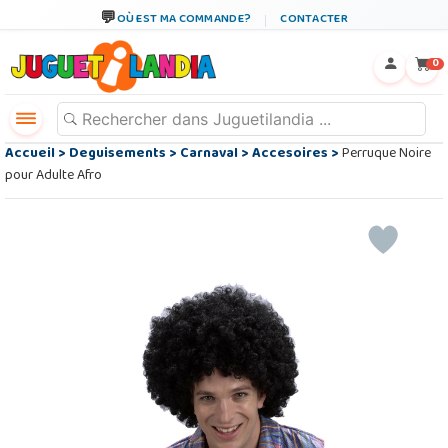
OÙ EST MA COMMANDE?
CONTACTER
←
×
0
Accueil
>
Deguisements
>
Carnaval
>
Accesoires
>
Perruque Noire
pour Adulte Afro