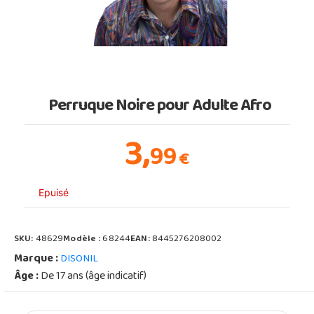
Perruque Noire pour Adulte Afro
3,
99
€
Epuisé
SKU:
48629
Modèle :
68244
EAN:
8445276208002
Marque :
DISONIL
Âge :
De 17 ans (âge indicatif)