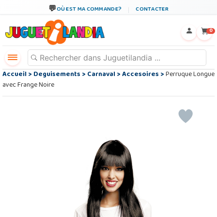
OÙ EST MA COMMANDE?
CONTACTER
←
×
0
Accueil
>
Deguisements
>
Carnaval
>
Accesoires
>
Perruque Longue
avec Frange Noire