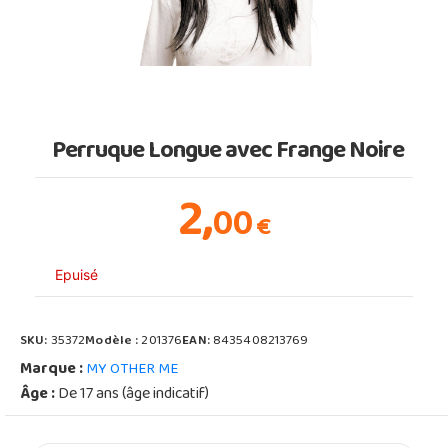
Perruque Longue avec Frange Noire
2,
00
€
Epuisé
SKU:
35372
Modèle :
201376
EAN:
8435408213769
Marque :
MY OTHER ME
Âge :
De 17 ans (âge indicatif)