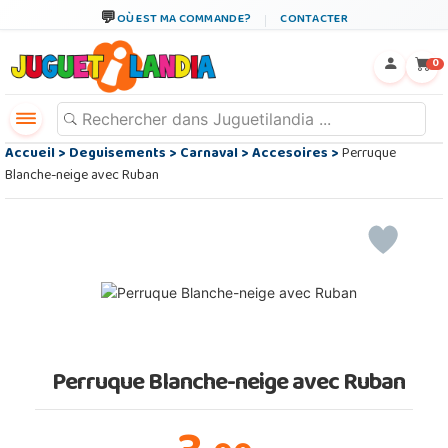
OÙ EST MA COMMANDE?
CONTACTER
←
×
0
Accueil
>
Deguisements
>
Carnaval
>
Accesoires
>
Perruque
Blanche-neige avec Ruban
Perruque Blanche-neige avec Ruban