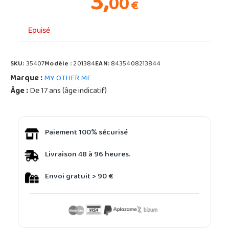
3,
00
€
Epuisé
SKU:
35407
Modèle :
201384
EAN:
8435408213844
Marque :
MY OTHER ME
Âge :
De 17 ans (âge indicatif)
Paiement 100% sécurisé
Livraison 48 à 96 heures.
Envoi gratuit > 90 €