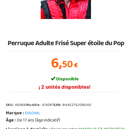
Perruque Adulte Frisé Super étoile du Pop
6,
50
€
Disponible
¡ 2 unités disponibles!
SKU:
46966
Modèle :
69087
EAN:
8445276208040
Marque :
DISONIL
Âge :
De 17 ans (âge indicatif)