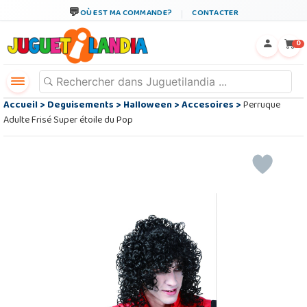
OÙ EST MA COMMANDE?
CONTACTER
←
×
0
Accueil
>
Deguisements
>
Halloween
>
Accesoires
>
Perruque
Adulte Frisé Super étoile du Pop