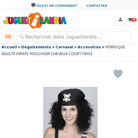
OÙ EST MA COMMANDE?
CONTACTER
←
×
0
Accueil
>
Deguisements
>
Carnaval
>
Accesoires
>
PERRUQUE
ADULTE PIRATE MOUCHOIR CHEVEUX COURT FRISÉ