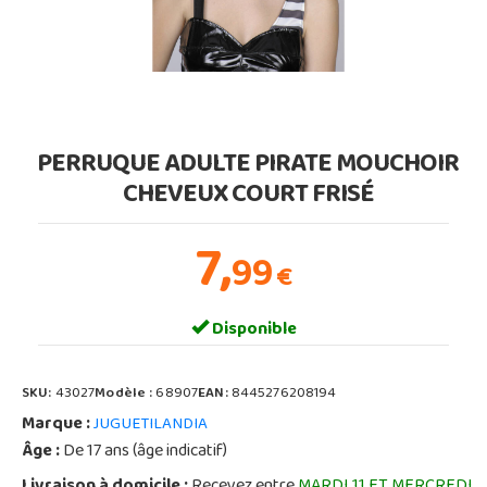
PERRUQUE ADULTE PIRATE MOUCHOIR
CHEVEUX COURT FRISÉ
7,
99
€
Disponible
SKU:
43027
Modèle :
68907
EAN:
8445276208194
Marque :
JUGUETILANDIA
Âge :
De 17 ans (âge indicatif)
Livraison à domicile :
Recevez entre
MARDI 11 ET MERCREDI